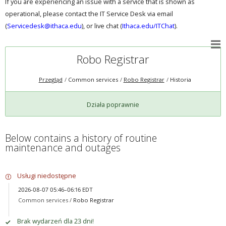
If you are experiencing an issue with a service that is shown as
operational, please contact the IT Service Desk via email
(
Servicedesk@ithaca.edu
), or live chat (
Ithaca.edu/ITChat
).
Robo Registrar
Przegląd
Common services
Robo Registrar
Historia
Działa poprawnie
Below contains a history of routine
maintenance and outages
Usługi niedostępne
2026-08-07 05:46–06:16 EDT
Common services /
Robo Registrar
Brak wydarzeń dla 23 dni!